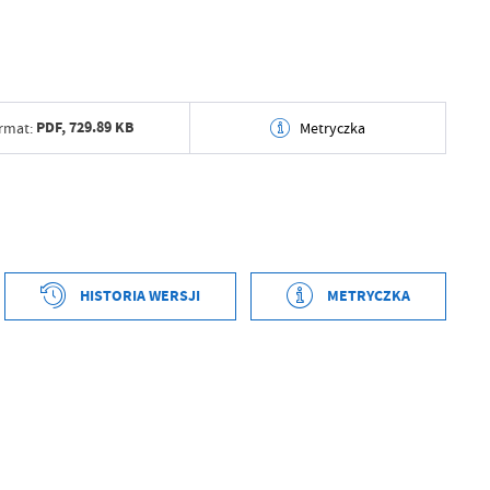
PDF,
729.89 KB
rmat:
Metryczka
tworzenia
2025-07-08 11:03:38
ył
tworzenia
2025-07-08 11:03:13
ublikowania
2025-07-08 11:03:48
ył
Kamil Soczewiński
HISTORIA WERSJI
METRYCZKA
ował
Kamil Soczewiński
ublikowania
2025-07-08 11:03:35
tniej aktualizacji
2025-07-08 09:03:49
ował
Kamil Soczewiński
 zaktualizował
Kamil Soczewiński
tniej aktualizacji
2025-07-08 11:03:35
 zaktualizował
Kamil Soczewiński