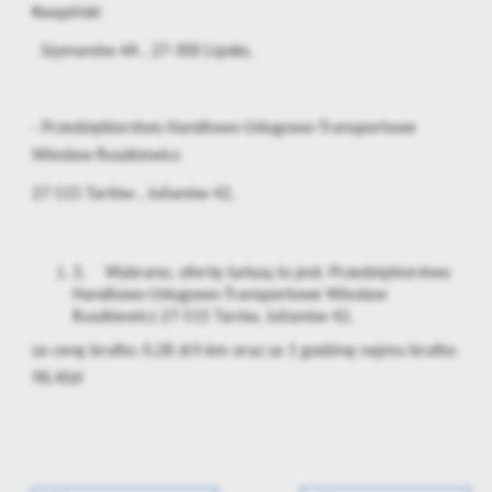
Firmy te działają w charakterze pośredników prezentujących nasze
Kwapiński
treści w postaci wiadomości, ofert, komunikatów mediów
społecznościowych.
Szymanów 4A , 27-300 Lipsko,
- Przedsiębiorstwo Handlowo-Usługowo-Transportowe
Wiesław Ruszkiewicz
27-515 Tarłów , Julianów 42,
3.
Wybrano, ofertę tańszą to jest: Przedsiębiorstwo
Handlowo-Usługowo-Transportowe Wiesław
Ruszkiewicz 27-515 Tarów, Julianów 42,
za cenę brutto: 0,28 zł/t-km oraz za 1 godzinę najmu brutto:
98,40zł